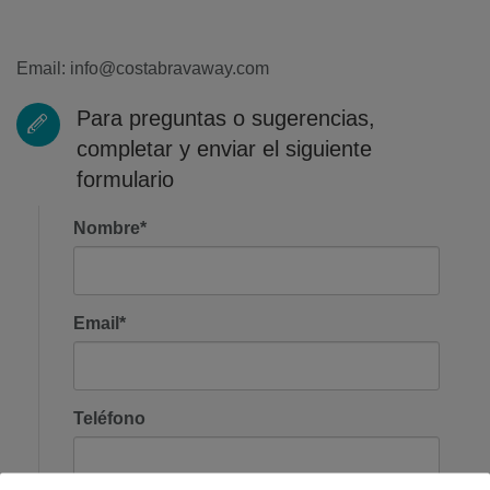
Email:
info@costabravaway.com
Para preguntas o sugerencias,
completar y enviar el siguiente
formulario
Nombre*
Email*
Teléfono